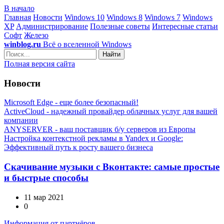
В начало
Главная
Новости
Windows 10
Windows 8
Windows 7
Windows
XP
Администрирование
Полезные советы
Интересные статьи
Софт
Железо
winblog.ru
Всё о вселенной Windows
Найти
Полная версия сайта
Новости
Microsoft Edge - еще более безопасный!
ActiveCloud - надежный провайдер облачных услуг для вашей
компании
ANYSERVER - ваш поставщик б/у серверов из Европы
Настройка контекстной рекламы в Yandex и Google:
Эффективный путь к росту вашего бизнеса
Скачивание музыки с Вконтакте: самые простые
и быстрые способы
11 мар 2021
0
Информация от партнёров