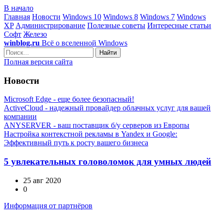
В начало
Главная
Новости
Windows 10
Windows 8
Windows 7
Windows
XP
Администрирование
Полезные советы
Интересные статьи
Софт
Железо
winblog.ru
Всё о вселенной Windows
Найти
Полная версия сайта
Новости
Microsoft Edge - еще более безопасный!
ActiveCloud - надежный провайдер облачных услуг для вашей
компании
ANYSERVER - ваш поставщик б/у серверов из Европы
Настройка контекстной рекламы в Yandex и Google:
Эффективный путь к росту вашего бизнеса
5 увлекательных головоломок для умных людей
25 авг 2020
0
Информация от партнёров