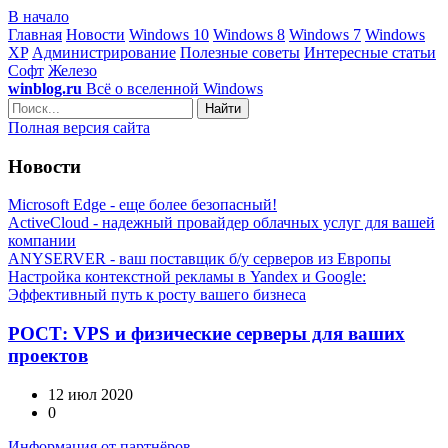
В начало
Главная
Новости
Windows 10
Windows 8
Windows 7
Windows
XP
Администрирование
Полезные советы
Интересные статьи
Софт
Железо
winblog.ru
Всё о вселенной Windows
Найти
Полная версия сайта
Новости
Microsoft Edge - еще более безопасный!
ActiveCloud - надежный провайдер облачных услуг для вашей
компании
ANYSERVER - ваш поставщик б/у серверов из Европы
Настройка контекстной рекламы в Yandex и Google:
Эффективный путь к росту вашего бизнеса
РОСТ: VPS и физические серверы для ваших
проектов
12 июл 2020
0
Информация от партнёров