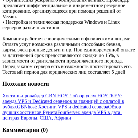
предлагает дифференциальное и инкрементное резервное
копирование, организующееся при помощи решений от
Veeam.
• Настройка и техническая поддержка Windows и Linux
серверов различных типов.
Компания работает с юридическими и физическими лицами.
Оплата услуг возможна различными способами: безнал,
карты, электронные деньги и пр. При единовременной оплате
за длительный срок предоставляются скидки до 15%, в
зависимости от длительности предоплаченного периода.
Перед заказом сервера есть возможность протестировать его.
Тестовый период для юридических лиц составляет 5 дней.
Похожие новости
Хостинг-провайдер GBN HOST: обзор услуг
HOSTKEY:
аренда VPS и Dedicated серверов за границей с оплатой в
рублях
GBNhost: Хостинг, VPS и dedicated сервера
Обзор
лучших хостингов Рунета
FourServer: аренда VPS в дата-
центрах Европы, США, Африки
Комментарии (0)