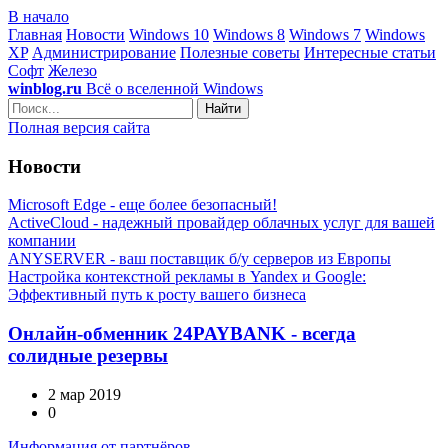
В начало
Главная
Новости
Windows 10
Windows 8
Windows 7
Windows
XP
Администрирование
Полезные советы
Интересные статьи
Софт
Железо
winblog.ru
Всё о вселенной Windows
Найти
Полная версия сайта
Новости
Microsoft Edge - еще более безопасный!
ActiveCloud - надежный провайдер облачных услуг для вашей
компании
ANYSERVER - ваш поставщик б/у серверов из Европы
Настройка контекстной рекламы в Yandex и Google:
Эффективный путь к росту вашего бизнеса
Онлайн-обменник 24PAYBANK - всегда
солидные резервы
2 мар 2019
0
Информация от партнёров