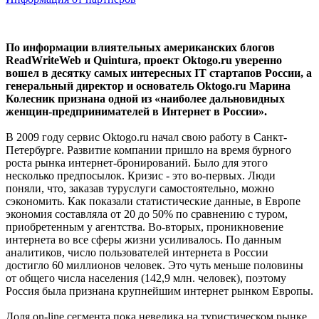
По информации влиятельных американских блогов
ReadWriteWeb и Quintura, проект Оktogo.ru уверенно
вошел в десятку самых интересных IT стартапов России, а
генеральный директор и основатель Oktogo.ru Марина
Колесник признана одной из «наиболее дальновидных
женщин-предпринимателей в Интернет в России».
В 2009 году сервис Oktogo.ru начал свою работу в Санкт-
Петербурге. Развитие компании пришло на время бурного
роста рынка интернет-бронирований. Было для этого
несколько предпосылок. Кризис - это во-первых. Люди
поняли, что, заказав туруслуги самостоятельно, можно
сэкономить. Как показали статистические данные, в Европе
экономия составляла от 20 до 50% по сравнению с туром,
приобретенным у агентства. Во-вторых, проникновение
интернета во все сферы жизни усиливалось. По данным
аналитиков, число пользователей интернета в России
достигло 60 миллионов человек. Это чуть меньше половины
от общего числа населения (142,9 млн. человек), поэтому
Россия была признана крупнейшим интернет рынком Европы.
Доля on-line сегмента пока невелика на туристическом рынке,