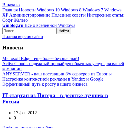
В начало
Главная
Новости
Windows 10
Windows 8
Windows 7
Windows
XP
Администрирование
Полезные советы
Интересные статьи
Софт
Железо
winblog.ru
Всё о вселенной Windows
Найти
Полная версия сайта
Новости
Microsoft Edge - еще более безопасный!
ActiveCloud - надежный провайдер облачных услуг для вашей
компании
ANYSERVER - ваш поставщик б/у серверов из Европы
Настройка контекстной рекламы в Yandex и Google:
Эффективный путь к росту вашего бизнеса
IT стартап из Питера - в десятке лучших в
России
17 фев 2012
0
Информация от партнёров