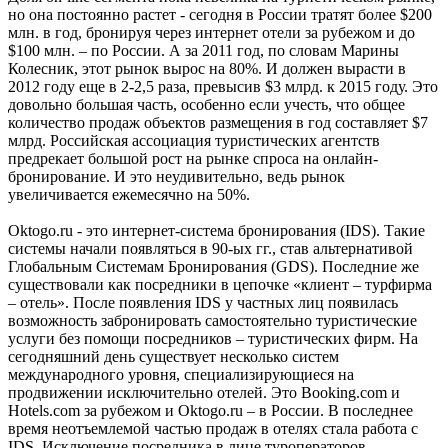
но она постоянно растет - сегодня в России тратят более $200
млн. в год, бронируя через интернет отели за рубежом и до
$100 млн. – по России. А за 2011 год, по словам Марины
Колесник, этот рынок вырос на 80%. И должен вырасти в
2012 году еще в 2-2,5 раза, превысив $3 млрд. к 2015 году. Это
довольно большая часть, особенно если учесть, что общее
количество продаж объектов размещения в год составляет $7
млрд. Российская ассоциация туристических агентств
предрекает большой рост на рынке спроса на онлайн-
бронирование. И это неудивительно, ведь рынок
увеличивается ежемесячно на 50%.
Oktogo.ru - это интернет-система бронирования (IDS). Такие
системы начали появляться в 90-ыx гг., став альтернативой
Глобальным Системам Бронирования (GDS). Последние же
существовали как посредники в цепочке «клиент – турфирма
– отель». После появления IDS у частных лиц появилась
возможность забронировать самостоятельно туристические
услуги без помощи посредников – туристических фирм. На
сегодняшний день существует несколько систем
международного уровня, специализирующиеся на
продвижении исключительно отелей. Это Booking.com и
Hotels.com за рубежом и Oktogo.ru – в России. В последнее
время неотъемлемой частью продаж в отелях стала работа с
IDS. Исключение посредника в лице туроператоров