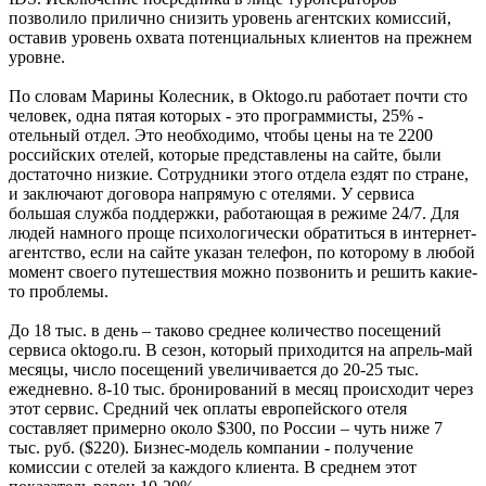
позволило прилично снизить уровень агентских комиссий,
оставив уровень охвата потенциальных клиентов на прежнем
уровне.
По словам Марины Колесник, в Oktogo.ru работает почти сто
человек, одна пятая которых - это программисты, 25% -
отельный отдел. Это необходимо, чтобы цены на те 2200
российских отелей, которые представлены на сайте, были
достаточно низкие. Сотрудники этого отдела ездят по стране,
и заключают договора напрямую с отелями. У сервиса
большая служба поддержки, работающая в режиме 24/7. Для
людей намного проще психологически обратиться в интернет-
агентство, если на сайте указан телефон, по которому в любой
момент своего путешествия можно позвонить и решить какие-
то проблемы.
До 18 тыс. в день – таково среднее количество посещений
сервиса oktogo.ru. В сезон, который приходится на апрель-май
месяцы, число посещений увеличивается до 20-25 тыс.
ежедневно. 8-10 тыс. бронирований в месяц происходит через
этот сервис. Средний чек оплаты европейского отеля
составляет примерно около $300, по России – чуть ниже 7
тыс. руб. ($220). Бизнес-модель компании - получение
комиссии с отелей за каждого клиента. В среднем этот