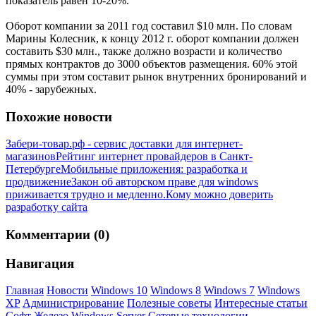
показатель равен 10-20%.
Оборот компании за 2011 год составил $10 млн. По словам
Марины Колесник, к концу 2012 г. оборот компании должен
составить $30 млн., также должно возрасти и количество
прямых контрактов до 3000 объектов размещения. 60% этой
суммы при этом составит рынок внутренних бронирований и
40% - зарубежных.
Похожие новости
Забери-товар.рф - сервис доставки для интернет-
магазинов
Рейтинг интернет провайдеров в Санкт-
Петербурге
Мобильные приложения: разработка и
продвижение
Закон об авторском праве для windows
приживается трудно и медленно.
Кому можно доверить
разработку сайта
Комментарии (0)
Навигация
Главная
Новости
Windows 10
Windows 8
Windows 7
Windows
XP
Администрирование
Полезные советы
Интересные статьи
Софт
Железо
Windows Server
Сетевые технологии