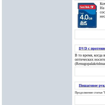
Ко
На
сос
не
DVD c протеин
В то время, когда
оптических носит
(Renugopalakrishn
Пошаговое руко
Продолжение статьи "