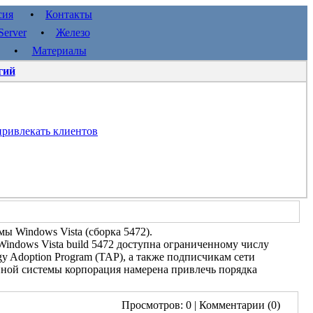
сия
•
Контакты
erver
•
Железо
•
Материалы
гий
 привлекать клиентов
ы Windows Vista (сборка 5472).
Windows Vista build 5472 доступна ограниченному числу
gy Adoption Program (TAP), а также подписчикам сети
онной системы корпорация намерена привлечь порядка
Просмотров: 0
| Комментарии (0)