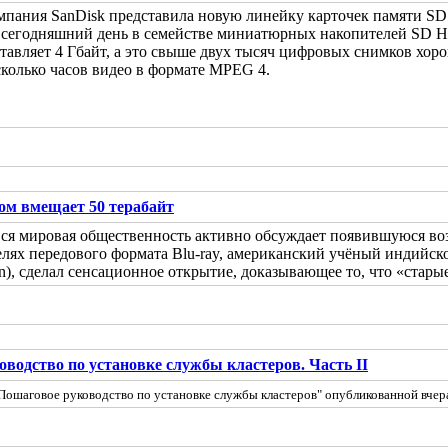
мпания SanDisk представила новую линейку карточек памяти S
 сегодняшний день в семействе миниатюрных накопителей SD Hig
тавляет 4 Гбайт, а это свыше двух тысяч цифровых снимков хоро
сколько часов видео в формате MPEG 4.
ом вмещает 50 терабайт
 вся мировая общественность активно обсуждает появившуюся в
елях передового формата Blu-ray, американский учёный индийс
an), сделал сенсационное открытие, доказывающее то, что «ста
водство по установке службы кластеров. Часть II
Пошаговое руководство по установке службы кластеров" опубликованной вчер