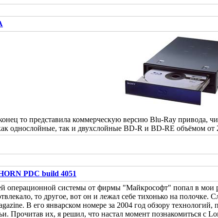
A
конец то представила коммерческую версию Blu-Ray привода, 
ак однослойные, так и двухслойные BD-R и BD-RE объёмом от 
ORN PDC build 4051
ей операционной системы от фирмы "Майкрософт" попал в мои ру
 отвлекало, то другое, вот он и лежал себе тихонько на полочке
zine. В его январском номере за 2004 год обзору технологий,
ьи. Прочитав их, я решил, что настал момент познакомиться с L