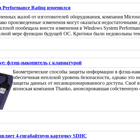
 Performance Rating изменился
ленных жалоб от изготовителей оборудования, компания Microso
нако произведенные изменения могут оказаться недостаточными 
crosoft пообещала внести изменения в Windows System Performa
лной мере функции будущей ОС. Критики были недовольны тем, 
ve: флэш-накопитель с клавиатурой
Биометрические способы защиты информации в флэш-нако
обеспечивая неплохой уровень безопасности, однако это н
защиты данных от несанкционированного доступа. Своё 
японская компания Thanko, анонсировавшая собственную 
тавляет 4-гигабайтную карточку SDHC