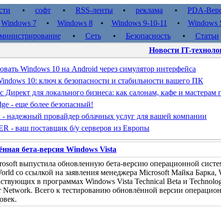
сти
•
софт
•
RSS-ленты
•
реклама
•
PDA-Вер
•
Windows 7
•
Windows 8
•
Windows 9-10-11
•
Windows S
министрирование
•
Сеть
•
Безопасность
•
Статьи
Новости IT-техноло
овать Windows 10 на Android через симулятор интерфейса
indows 10: ключ к безопасности и стабильности вашего ПК
с Директ для локального бизнеса: как салонам, кафе и мастерам
dge - еще более безопасный!
d - надежный провайдер облачных услуг для вашей компании
- ваш поставщик б/у серверов из Европы
нная бета-версия Windows Vista
osoft выпустила обновленную бета-версию операционной систем
rld со ссылкой на заявления менеджера Microsoft Майка Барка, 
аствующих в программах Windows Vista Technical Beta и Technolo
er Network. Всего к тестированию обновлённой версии операци
овек.