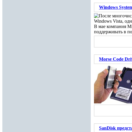
Windows System
После многочис
Windows Vista, од
В мае компания Mi
поддерживать в по
Morse Code Dri
SanDisk предс