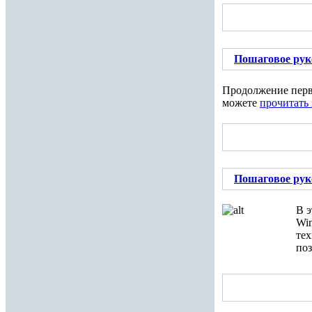
Пошаговое руко
Продолжение перв
можете
прочитать 
Пошаговое руко
В э
Win
тех
поз