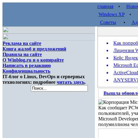
главная
•
Ново
Windows XP
Советы
•
Ад
Как попроб
Реклама на сайте
Книга жалоб и предложений
Лицензия W
Правила на сайте
Кейс Яндек
О Winblog.ru и о копирайте
Microsoft E
Написать в редакцию
Конфиденциальность
ActiveClou
IT-блог о Linux, DevOps и серверных
ANYSERVER 
технологиях: подробнее
читать здесь
.
Вышла обновлё
Корпорация Micr
Как сообщает PCWo
пользователей, уч
Microsoft Develop
полумиллиона чел