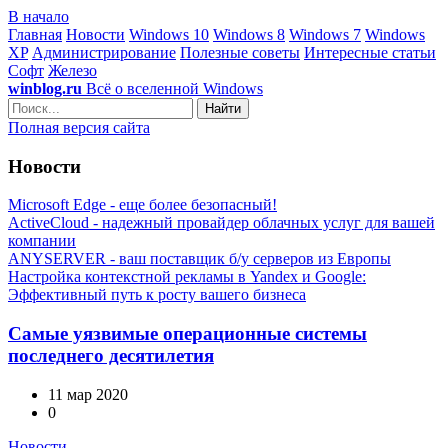
В начало
Главная
Новости
Windows 10
Windows 8
Windows 7
Windows
XP
Администрирование
Полезные советы
Интересные статьи
Софт
Железо
winblog.ru
Всё о вселенной Windows
Найти
Полная версия сайта
Новости
Microsoft Edge - еще более безопасный!
ActiveCloud - надежный провайдер облачных услуг для вашей
компании
ANYSERVER - ваш поставщик б/у серверов из Европы
Настройка контекстной рекламы в Yandex и Google:
Эффективный путь к росту вашего бизнеса
Самые уязвимые операционные системы
последнего десятилетия
11 мар 2020
0
Новости