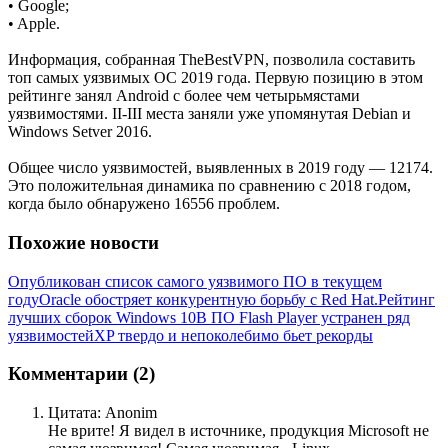
• Google;
• Apple.
Информация, собранная TheBestVPN, позволила составить
топ самых уязвимых ОС 2019 года. Первую позицию в этом
рейтинге занял Android с более чем четырьмястами
уязвимостями. II-III места заняли уже упомянутая Debian и
Windows Setver 2016.
Общее число уязвимостей, выявленных в 2019 году — 12174.
Это положительная динамика по сравнению с 2018 годом,
когда было обнаружено 16556 проблем.
Похожие новости
Опубликован список самого уязвимого ПО в текущем
году
Oracle обостряет конкурентную борьбу с Red Hat.
Рейтинг
лучших сборок Windows 10
В ПО Flash Player устранен ряд
уязвимостей
XP твердо и непоколебимо бьет рекорды
Комментарии (2)
Цитата: Anonim
Не врите! Я видел в источнике, продукция Microsoft не