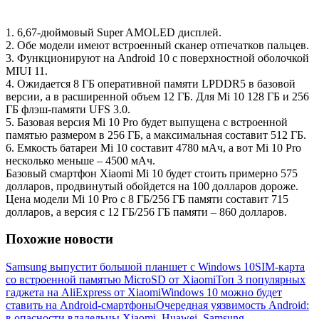
1. 6,67-дюймовый Super AMOLED дисплей.
2. Обе модели имеют встроенный сканер отпечатков пальцев.
3. Функционируют на Android 10 с поверхностной оболочкой
MIUI 11.
4. Ожидается 8 ГБ оперативной памяти LPDDR5 в базовой
версии, а в расширенной объем 12 ГБ. Для Mi 10 128 ГБ и 256
ГБ флэш-памяти UFS 3.0.
5. Базовая версия Mi 10 Pro будет выпущена с встроенной
памятью размером в 256 ГБ, а максимальная составит 512 ГБ.
6. Емкость батареи Mi 10 составит 4780 мАч, а вот Mi 10 Pro
несколько меньше – 4500 мАч.
Базовый смартфон Xiaomi Mi 10 будет стоить примерно 575
долларов, продвинутый обойдется на 100 долларов дороже.
Цена модели Mi 10 Pro с 8 ГБ/256 ГБ памяти составит 715
долларов, а версия с 12 ГБ/256 ГБ памяти – 860 долларов.
Похожие новости
Samsung выпустит большой планшет с Windows 10
SIM-карта
со встроенной памятью MicroSD от Xiaomi
Топ 3 популярных
гаджета на AliExpress от Xiaomi
Windows 10 можно будет
ставить на Android-смартфоны
Очередная уязвимость Android:
в опасности владельцы Xiaomi, Huawei, Samsung