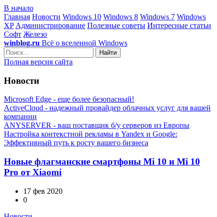
В начало
Главная
Новости
Windows 10
Windows 8
Windows 7
Windows
XP
Администрирование
Полезные советы
Интересные статьи
Софт
Железо
winblog.ru
Всё о вселенной Windows
Найти
Полная версия сайта
Новости
Microsoft Edge - еще более безопасный!
ActiveCloud - надежный провайдер облачных услуг для вашей
компании
ANYSERVER - ваш поставщик б/у серверов из Европы
Настройка контекстной рекламы в Yandex и Google:
Эффективный путь к росту вашего бизнеса
Новые флагманские смартфоны Mi 10 и Mi 10
Pro от Xiaomi
17 фев 2020
0
Новости