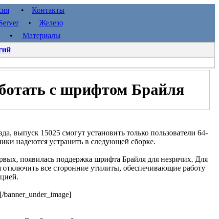
сия
•
Контакты
erver
•
Железо
•
Материалы
гий
работать с шрифтом Брайля
авда, выпуск 15025 смогут установить только пользователи 64-
чики надеются устранить в следующей сборке.
рвых, появилась поддержка шрифта Брайля для незрячих. Для
я отключить все сторонние утилиты, обеспечивающие работу
кцией.
[/banner_under_image]