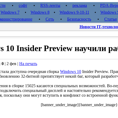
сти
•
софт
•
RSS-ленты
•
реклама
•
PDA-Вер
•
Windows 7
•
Windows 8
•
Windows 9-10-11
•
Windows S
министрирование
•
Сеть
•
Безопасность
•
Статьи
Новости IT-техноло
 10 Insider Preview научили 
:
0
| 2 фев |
На печать
стала доступна очередная сборка
Windows 10
Insider Preview. Пр
бновлению 32-битной препятствует некий баг, который разработ
ния в сборке 15025 касаются специальных возможностей. Во-пе
 подключить специальный дисплей и настоятельно рекомендуетс
, поскольку они могут вступить в конфликт со встроенной фун
[banner_under_image]{banner_under_image}