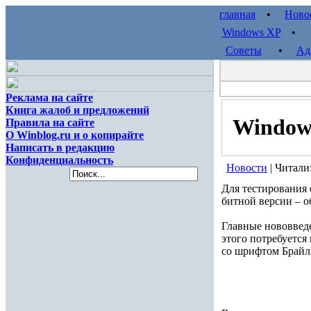
главная
•
Ново
Windows XP
Советы
•
Ад
Реклама на сайте
Книга жалоб и предложений
Windows
Правила на сайте
О Winblog.ru и о копирайте
Написать в редакцию
Конфиденциальность
Новости
| Читали
Для тестирования 
битной версии – о
Главные нововведе
этого потребуется
со шрифтом Брайля