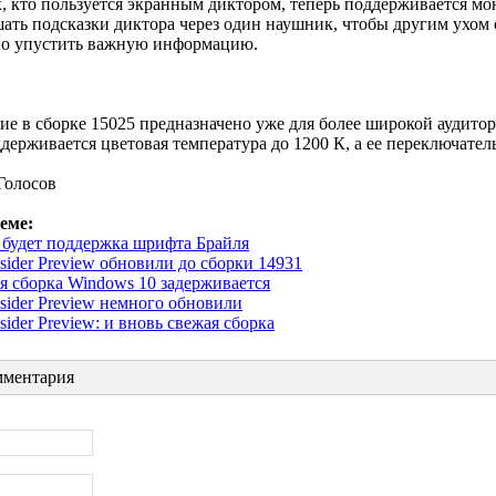
х, кто пользуется экранным диктором, теперь поддерживается мон
ать подсказки диктора через один наушник, чтобы другим ухом
но упустить важную информацию.
е в сборке 15025 предназначено уже для более широкой аудито
ддерживается цветовая температура до 1200 К, а ее переключатель
Голосов
еме:
 будет поддержка шрифта Брайля
sider Preview обновили до сборки 14931
я сборка Windows 10 задерживается
sider Preview немного обновили
sider Preview: и вновь свежая сборка
ментария