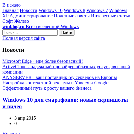
В начало
Главная
Новости
Windows 10
Windows 8
Windows 7
Windows
XP
Администрирование
Полезные советы
Интересные статьи
Софт
Железо
winblog.ru
Всё о вселенной Windows
Найти
Полная версия сайта
Новости
Microsoft Edge - еще более безопасный!
ActiveCloud - надежный провайдер облачных услуг для вашей
компании
ANYSERVER - ваш поставщик б/у серверов из Европы
Настройка контекстной рекламы в Yandex и Google:
Эффективный путь к росту вашего бизнеса
Windows 10 для смартфонов: новые скриншоты
и видео
3 апр 2015
0
Новости