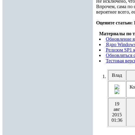
Не исключено, что
Впрочем, сама по с
вероятнее всего, 
Оцените статью:
Материалы по т
Обновление я
Ядро Windows
Релизом SP1 к
Обновляться с
Тестовая верс
Влад
Ко
19
авг
2015
01:36