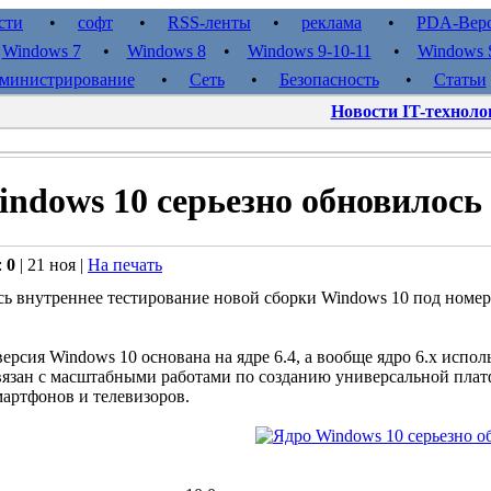
сти
•
софт
•
RSS-ленты
•
реклама
•
PDA-Вер
•
Windows 7
•
Windows 8
•
Windows 9-10-11
•
Windows S
министрирование
•
Сеть
•
Безопасность
•
Статьи
Новости IT-техноло
ndows 10 серьезно обновилось
:
0
| 21 ноя |
На печать
ось внутреннее тестирование новой сборки Windows 10 под номер
ерсия Windows 10 основана на ядре 6.4, а вообще ядро 6.x испол
вязан с масштабными работами по созданию универсальной плат
артфонов и телевизоров.