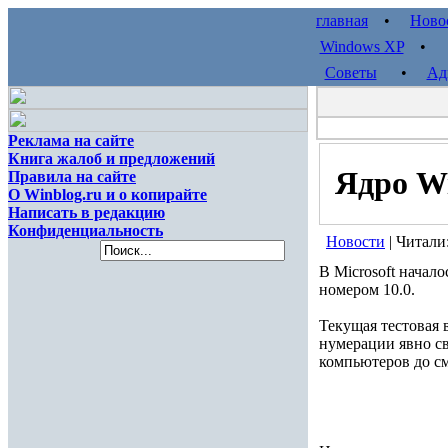
главная
•
Ново
Windows XP
Советы
•
Ад
Реклама на сайте
Книга жалоб и предложений
Ядро Wi
Правила на сайте
О Winblog.ru и о копирайте
Написать в редакцию
Конфиденциальность
Новости
| Читали
В Microsoft начал
номером 10.0.
Текущая тестовая в
нумерации явно с
компьютеров до см