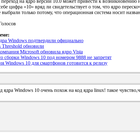
 переход на ядро версии 10.0 может привести к возникновению
ебе цифра «10» вряд ли свидетельствует о том, что ядро переско
ее выбрали только потому, что операционная система носит назва
Голосов
еме:
дра Windows подтвердили официально
 Threshold обновили
омпания Microsoft обновила ядро Vista
о сборки Windows 10 под номером 9888 не запретят
ия Windows 10 для смартфонов готовится к релизу
д ядра Windows 10 очень похож на код ядра linux! такое чувство,