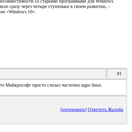
 несовместимости со старыми программами для Windows.
чило сразу через четыре ступеньки в своем развитии, –
ние «Windows 10».
#1
что Майкрософт просто слизал частично ядро linux.
[цитировать]
Ответить
Жалоба