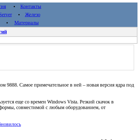
сия
•
Контакты
erver
•
Железо
•
Материалы
гий
ом 9888. Самое примечательное в ней – новая версия ядра под
ьзуется еще со времен Windows Vista. Резкий скачок в
формы, совместимой с любым оборудованием, от