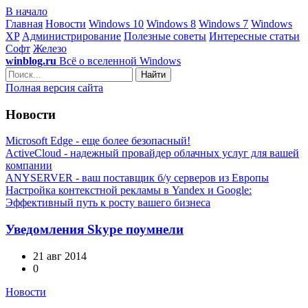
В начало
Главная
Новости
Windows 10
Windows 8
Windows 7
Windows
XP
Администрирование
Полезные советы
Интересные статьи
Софт
Железо
winblog.ru
Всё о вселенной Windows
Найти
Полная версия сайта
Новости
Microsoft Edge - еще более безопасный!
ActiveCloud - надежный провайдер облачных услуг для вашей
компании
ANYSERVER - ваш поставщик б/у серверов из Европы
Настройка контекстной рекламы в Yandex и Google:
Эффективный путь к росту вашего бизнеса
Уведомления Skype поумнели
21 авг 2014
0
Новости