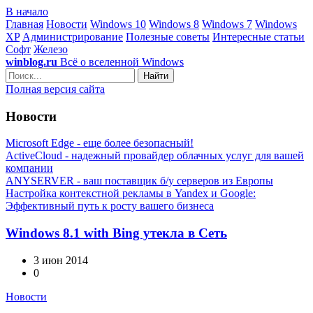
В начало
Главная
Новости
Windows 10
Windows 8
Windows 7
Windows
XP
Администрирование
Полезные советы
Интересные статьи
Софт
Железо
winblog.ru
Всё о вселенной Windows
Найти
Полная версия сайта
Новости
Microsoft Edge - еще более безопасный!
ActiveCloud - надежный провайдер облачных услуг для вашей
компании
ANYSERVER - ваш поставщик б/у серверов из Европы
Настройка контекстной рекламы в Yandex и Google:
Эффективный путь к росту вашего бизнеса
Windows 8.1 with Bing утекла в Сеть
3 июн 2014
0
Новости