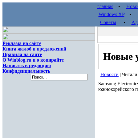
главная
•
Ново
Windows XP
Советы
•
Ад
Реклама на сайте
Книга жалоб и предложений
Новые у
Правила на сайте
О Winblog.ru и о копирайте
Написать в редакцию
Конфиденциальность
Новости
| Читали
Samsung Electroni
южнокорейского п