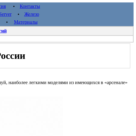
сия
•
Контакты
erver
•
Железо
•
Материалы
гий
России
жалуй, наиболее легкими моделями из имеющихся в «арсенале»