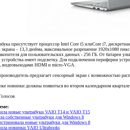
абука присутствует процессор Intel Core i5 илиCore i7, дискре
 экрана – 13,3 дюйма, максимальное разрешение 1920х1080 пик
акопителя для пользовательских данных - 256 ГБ. От батареи ульт
 устройства имеет подсветку. Для подключения периферии устр
, видеовыходами HDMI и micro-VGA.
производитель предлагает сенсорный экран с возможностью распо
ке новинки должны появиться во втором календарном квартале 
Голосов
еме:
вила новые ультрабуки VAIO T14 и VAIO T15
ла собственные ультрабуки для Windows 8
нстрировала новые ультрабуки для Windows 8
вила новинки VAIO Ultrabooks