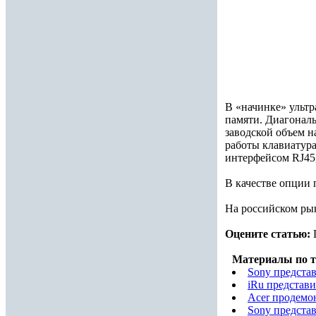
В «начинке» ультр
памяти. Диагональ
заводской объем н
работы клавиатура
интерфейсом RJ45
В качестве опции 
На российском рын
Оцените статью:
Материалы по т
Sony предста
iRu представи
Acer продемо
Sony предста