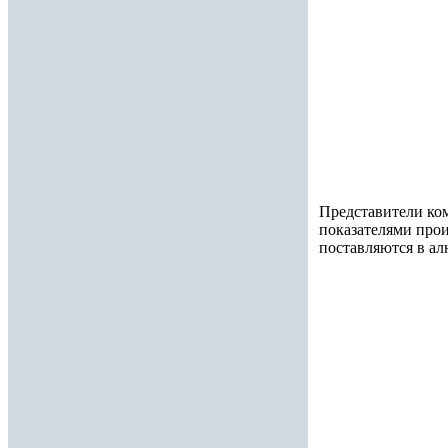
Представители ко
показателями прои
поставляются в ал