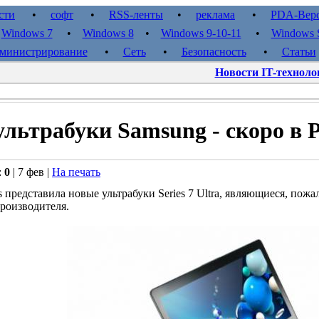
сти
•
софт
•
RSS-ленты
•
реклама
•
PDA-Вер
•
Windows 7
•
Windows 8
•
Windows 9-10-11
•
Windows S
министрирование
•
Сеть
•
Безопасность
•
Статьи
Новости IT-техноло
льтрабуки Samsung - скоро в 
:
0
| 7 фев |
На печать
cs представила новые ультрабуки Series 7 Ultra, являющиеся, по
роизводителя.