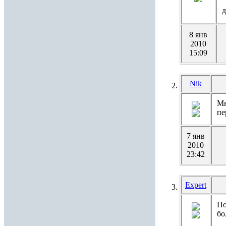
д
8 янв
2010
15:09
Nik
Мн
пе
7 янв
2010
23:42
Expert
По
бо