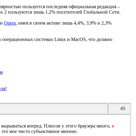
улярностью пользуется последняя официальная редакция –
efox 2 пользуются лишь 1,2% посетителей Глобальной Сети.
и
Opera
, имея в своем активе лишь 4,4%, 3,9% и 2,3%
 в операционных системах Linux и MacOS, что должно
ом
еля!
#5
т вырываться вперед. Плюсов у этого браузера много,
в
о это мое чисто субъективное мнение.