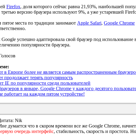
лей
Firefox
, доля которого сейчас равна 21,93%, наибольшей поп
%), третью версию браузера используют 9%, а уже устаревшей Fir
 и пятое места по традиции занимают
Apple Safari
,
Google Chrome
тветственно.
 Google успешно адаптировала свой браузер под использование
еличению популярности браузера.
Голосов
еме:
orer в Европе более не является самым распространенным браузер
orer продолжает терять популярность
т IE по популярности среди пользователей
раузеров в январе, Google Chrome у каждого десятого пользоват
e работает на каждом пятом устройстве!
итата: Nik
не думается что в скором времени все же Google Chrome, начне
ервую очередь интерфейс
, стабильность, скорость и простота. Н