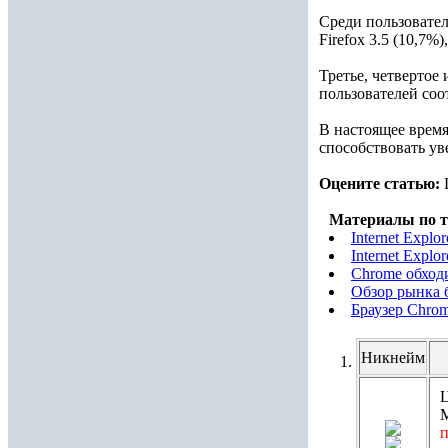
Среди пользовате
Firefox 3.5 (10,7
Третье, четвертое
пользователей соо
В настоящее время
способствовать ув
Оцените статью:
Материалы по т
Internet Expl
Internet Expl
Chrome обходи
Обзор рынка б
Браузер Chrom
Никнейм
Ц
М
п