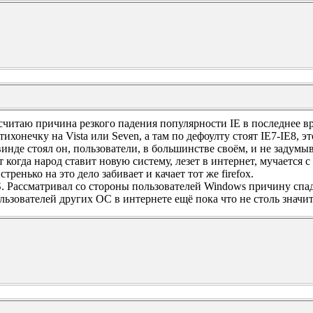
считаю причина резкого падения популярности IE в последнее вр
тихонечку на Vista или Seven, а там по дефоулту стоят IE7-IE8, 
винде стоял он, пользователи, в большинстве своём, и не задумы
т когда народ ставит новую систему, лезет в интернет, мучается 
стренько на это дело забивает и качает тот же firefox.
S. Рассматривал со стороны пользователей Windows причину спада
льзователей других ОС в интернете ещё пока что не столь значит