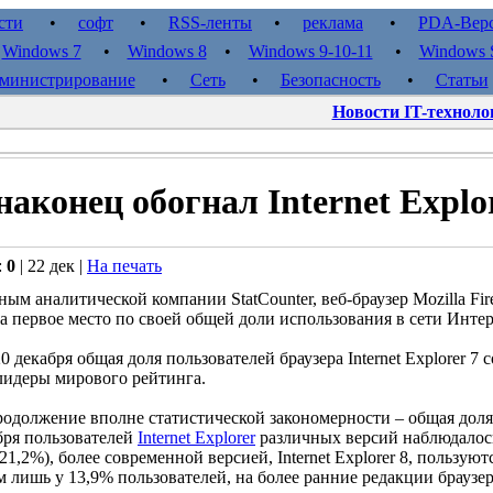
сти
•
софт
•
RSS-ленты
•
реклама
•
PDA-Вер
•
Windows 7
•
Windows 8
•
Windows 9-10-11
•
Windows S
министрирование
•
Сеть
•
Безопасность
•
Статьи
Новости IT-техноло
 наконец обогнал Internet Expl
:
0
| 22 дек |
На печать
м аналитической компании StatCounter, веб-браузер Mozilla Fire
на первое место по своей общей доли использования в сети Интер
 декабря общая доля пользователей браузера Internet Explorer 7 
лидеры мирового рейтинга.
одолжение вполне статистической закономерности – общая доля 
бря пользователей
Internet Explorer
различных версий наблюдалось
 (21,2%), более современной версией, Internet Explorer 8, пользую
 лишь у 13,9% пользователей, на более ранние редакции браузер