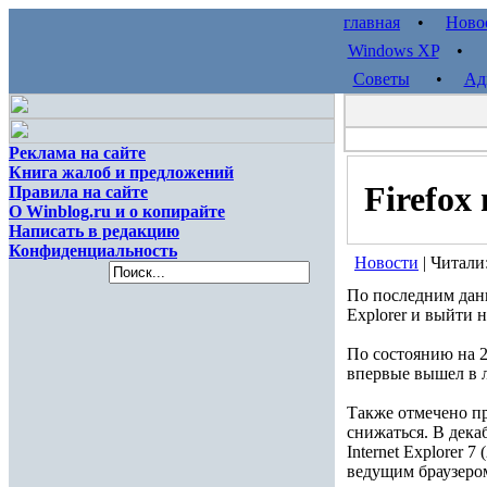
главная
•
Ново
Windows XP
Советы
•
Ад
Реклама на сайте
Книга жалоб и предложений
Firefox
Правила на сайте
О Winblog.ru и о копирайте
Написать в редакцию
Конфиденциальность
Новости
| Читали
По последним данны
Explorer и выйти 
По состоянию на 20
впервые вышел в 
Также отмечено пр
снижаться. В дека
Internet Explorer 7
ведущим браузером