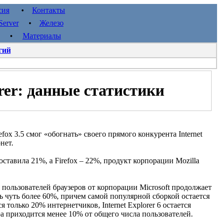
сия
•
Контакты
erver
•
Железо
•
Материалы
гий
orer: данные статистики
fox 3.5 смог «обогнать» своего прямого конкурента Internet
нет.
составила 21%, а Firefox – 22%, продукт корпорации Mozilla
пользователей браузеров от корпорации Microsoft продолжает
 чуть более 60%, причем самой популярной сборкой остается
тся только 20% интернетчиков, Internet Explorer 6 остается
а приходится менее 10% от общего числа пользователей.