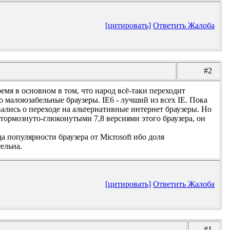
[цитировать]
Ответить
Жалоба
#2
емя в основном в том, что народ всё-таки переходит
это малоюзабельные браузеры. IE6 - лучший из всех IE. Пока
вались о переходе на альтернативные интернет браузеры. Но
с тормознуто-глюконутыми 7,8 версиями этого браузера, он
 популярности браузера от Microsoft ибо доля
ельна.
[цитировать]
Ответить
Жалоба
#1