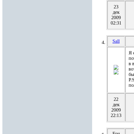
23
дек
2009
02:31
Sall
Я 
по
в 
во
бы
P.
по
22
дек
2009
22:13
Fou