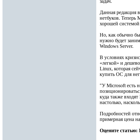
задач.
Данная редакция в
нетбуков. Теперь M
хорошей системой
Но, как обычно бы
нужно будет заним
Windows Server.
В условиях кризис
«легкой» и дешево
Linux, которая сей
купить ОС для нег
"У Microsoft есть
позиционироваться
куда также входят
настолько, насколь
Подробностей отно
примерная цена на
Оцените статью: