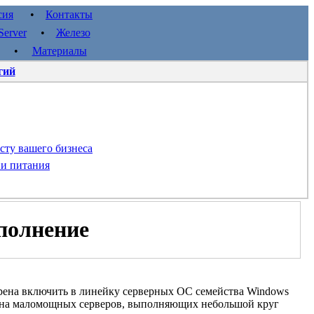
сия
•
Контакты
erver
•
Железо
•
Материалы
гий
сту вашего бизнеса
 и питания
полнение
ерена включить в линейку серверных ОС семейства Windows
оты на маломощных серверов, выполняющих небольшой круг