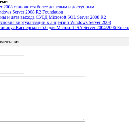
еме:
er 2008 становится более дешевым и доступным
dows Server 2008 R2 Foundation
ны и дата выхода СУБД Microsoft SQL Server 2008 R2
словия виртуализации в лицензии Windows Server 2008
ирус Касперского 5.6 для Microsoft ISA Server 2004/2006 Enterpr
ментария