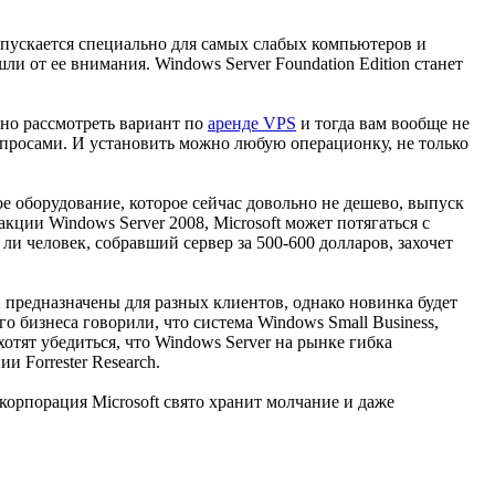
 выпускается специально для самых слабых компьютеров и
ли от ее внимания. Windows Server Foundation Edition станет
жно рассмотреть вариант по
аренде VPS
и тогда вам вообще не
просами. И установить можно любую операционку, не только
ое оборудование, которое сейчас довольно не дешево, выпуск
кции Windows Server 2008, Microsoft может потягаться с
 ли человек, собравший сервер за 500-600 долларов, захочет
и предназначены для разных клиентов, однако новинка будет
о бизнеса говорили, что система Windows Small Business,
 хотят убедиться, что Windows Server на рынке гибка
и Forrester Research.
 корпорация Microsoft свято хранит молчание и даже