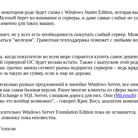
 некотором роде будет схожа с Windows Starter Edition, которая
icrosoft берет во внимание и серверы, и даже самые слабые не уш
 именно для таких машин.
вает, не у всех есть необходимость покупать слабый сервер. Мо
аться "железом". Грамотная техподдержка поможет с любыми во
а, когда покупатели во всем мире стараются купить самое дешев
й серверной ОС будет весьма кстати. Также с выпуском этой реда
час прочно заняла сегмент рынка недорогих серверов – ведь вряд
о за такую же сумму, если и еще не дороже.
 несколько разных предложений в линейке Windows Server, все он
 как самая базовая версия. Ранее многие клиенты из сферы малог
 Exchange и SQL Server, слишком дорога для них. Они (
Microsoft
)
ко это вообще возможно", - говорит Крис Восэ, аналитик компани
сительно Windows Server Foundation Edition пока не оглашается,
 новинку пока неизвестна.
Голосов