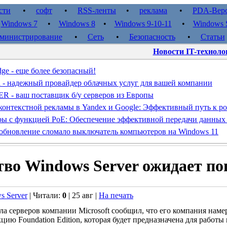
сти
•
софт
•
RSS-ленты
•
реклама
•
PDA-Вер
•
Windows 7
•
Windows 8
•
Windows 9-10-11
•
Windows S
министрирование
•
Сеть
•
Безопасность
•
Статьи
Новости IT-техноло
dge - еще более безопасный!
d - надежный провайдер облачных услуг для вашей компании
- ваш поставщик б/у серверов из Европы
контекстной рекламы в Yandex и Google: Эффективный путь к ро
ы с функцией PoE: Обеспечение эффективной передачи данных
обновление сломало выключатель компьютеров на Windows 11
во Windows Server ожидает по
s Server
| Читали:
0
| 25 авг |
На печать
ла серверов компании Microsoft сообщил, что его компания нам
кцию Foundation Edition, которая будет предназначена для раб