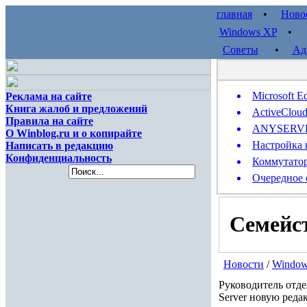
главная
•
Ново
Windows XP
Советы
•
Ад
Microsoft E
Реклама на сайте
Книга жалоб и предложений
ActiveClou
Правила на сайте
ANYSERVER 
О Winblog.ru и о копирайте
Настройка 
Написать в редакцию
Конфиденциальность
Коммутатор
Очередное 
Семейст
Новости
/
Window
Руководитель отде
Server новую реда