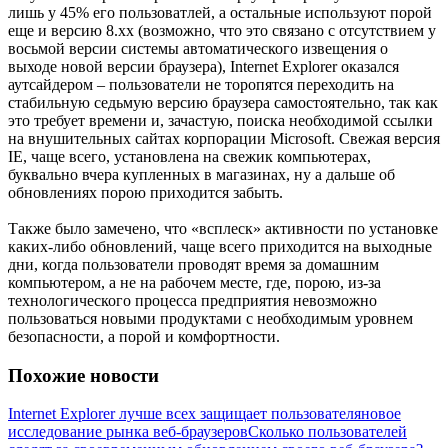
лишь у 45% его пользоватлей, а остальные используют порой
еще и версию 8.хх (возможно, что это связано с отсутствием у
восьмой версии системы автоматического извещения о
выходе новой версии браузера), Internet Explorer оказался
аутсайдером – пользователи не торопятся переходить на
стабильную седьмую версию браузера самостоятельно, так как
это требует времени и, зачастую, поиска необходимой ссылки
на внушительных сайтах корпорации Microsoft. Свежая версия
IE, чаще всего, установлена на свежик компьютерах,
буквально вчера купленных в магазинах, ну а дальше об
обновлениях порою приходится забыть.
Также было замечено, что «всплеск» активности по установке
каких-либо обновлений, чаще всего приходится на выходные
дни, когда пользователи проводят время за домашним
компьютером, а не на рабочем месте, где, порою, из-за
технологического процесса предприятия невозможно
пользоваться новыми продуктами с необходимым уровнем
безопасности, а порой и комфортности.
Похожие новости
Internet Explorer лучше всех защищает пользователя
новое
исследование рынка веб-браузеров
Сколько пользователей