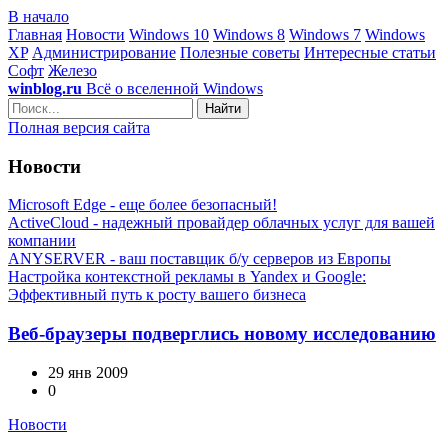
В начало
Главная
Новости
Windows 10
Windows 8
Windows 7
Windows
XP
Администрирование
Полезные советы
Интересные статьи
Софт
Железо
winblog.ru
Всё о вселенной Windows
Найти
Полная версия сайта
Новости
Microsoft Edge - еще более безопасный!
ActiveCloud - надежный провайдер облачных услуг для вашей
компании
ANYSERVER - ваш поставщик б/у серверов из Европы
Настройка контекстной рекламы в Yandex и Google:
Эффективный путь к росту вашего бизнеса
Веб-браузеры подверглись новому исследованию
29 янв 2009
0
Новости