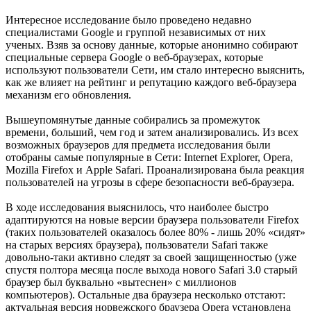
Интересное исследование было проведено недавно
специалистами Google и группой независимых от них
ученых. Взяв за основу данные, которые анонимно собирают
специальные сервера Google о веб-браузерах, которые
используют пользователи Сети, им стало интересно выяснить,
как же влияет на рейтинг и репутацию каждого веб-браузера
механизм его обновления.
Вышеупомянутые данные собирались за промежуток
времени, больший, чем год и затем анализировались. Из всех
возможных браузеров для предмета исследования были
отобраны самые популярные в Сети: Internet Explorer, Opera,
Mozilla Firefox и Apple Safari. Проанализирована была реакция
пользователей на угрозы в сфере безопасности веб-браузера.
В ходе исследования выяснилось, что наиболее быстро
адаптируются на новые версии браузера пользователи Firefox
(таких пользователей оказалось более 80% - лишь 20% «сидят»
на старых версиях браузера), пользователи Safari также
довольно-таки активно следят за своей защищенностью (уже
спустя полтора месяца после выхода нового Safari 3.0 старый
браузер был буквально «вытеснен» с миллионов
компьютеров). Остальные два браузера несколько отстают:
актуальная версия норвежского браузера Opera установлена