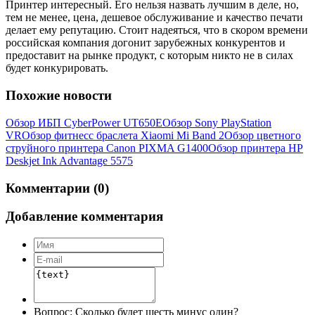
Принтер интересный. Его нельзя назвать лучшим в деле, но,
тем не менее, цена, дешевое обслуживание и качество печати
делает ему репутацию. Стоит надеяться, что в скором времени
российская компания догонит зарубежных конкурентов и
предоставит на рынке продукт, с которым никто не в силах
будет конкурировать.
Похожие новости
Обзор ИБП CyberPower UT650E
Обзор Sony PlayStation
VR
Обзор фитнесс браслета Xiaomi Mi Band 2
Обзор цветного
струйного принтера Canon PIXMA G1400
Обзор принтера HP
Deskjet Ink Advantage 5575
Комментарии (0)
Добавление комментария
Вопрос:
Сколько будет шесть минус один?