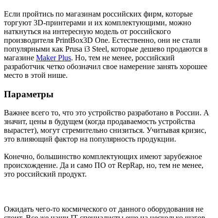
Если пройтись по магазинам российских фирм, которые
торгуют 3D-принтерами и их комплектующими, можно
наткнуться на интересную модель от российского
производителя PrintBox3D One. Естественно, они не стали
популярными как Prusa i3 Steel, которые дешево продаются в
магазине
Maker Plus
. Но, тем не менее, российский
разработчик четко обозначил свое намерение занять хорошее
место в этой нише.
Параметры
Важнее всего то, что это устройство разработано в России. А
значит, цены в будущем (когда продаваемость устройства
вырастет), могут стремительно снизиться. Учитывая кризис,
это влияющий фактор на популярность продукции.
Конечно, большинство комплектующих имеют зарубежное
происхождение. Да и само ПО от RepRap, но, тем не менее,
это российский продукт.
Ожидать чего-то космического от данного оборудования не
стоит. Все же наши IT-специалисты еще на несколько шагов