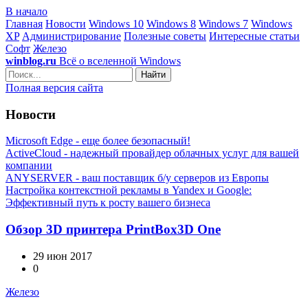
В начало
Главная
Новости
Windows 10
Windows 8
Windows 7
Windows
XP
Администрирование
Полезные советы
Интересные статьи
Софт
Железо
winblog.ru
Всё о вселенной Windows
Найти
Полная версия сайта
Новости
Microsoft Edge - еще более безопасный!
ActiveCloud - надежный провайдер облачных услуг для вашей
компании
ANYSERVER - ваш поставщик б/у серверов из Европы
Настройка контекстной рекламы в Yandex и Google:
Эффективный путь к росту вашего бизнеса
Обзор 3D принтера PrintBox3D One
29 июн 2017
0
Железо