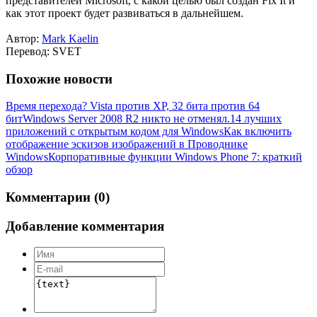
представителей Microsoft, с какой целью был создан Fix It и
как этот проект будет развиваться в дальнейшем.
Автор:
Mark Kaelin
Перевод: SVET
Похожие новости
Время перехода? Vista против XP, 32 бита против 64
бит
Windows Server 2008 R2 никто не отменял.
14 лучших
приложений с открытым кодом для Windows
Как включить
отображение эскизов изображений в Проводнике
Windows
Корпоративные функции Windows Phone 7: краткий
обзор
Комментарии (0)
Добавление комментария