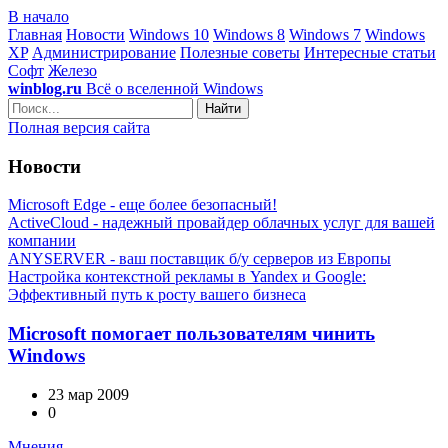
В начало
Главная
Новости
Windows 10
Windows 8
Windows 7
Windows
XP
Администрирование
Полезные советы
Интересные статьи
Софт
Железо
winblog.ru
Всё о вселенной Windows
Найти
Полная версия сайта
Новости
Microsoft Edge - еще более безопасный!
ActiveCloud - надежный провайдер облачных услуг для вашей
компании
ANYSERVER - ваш поставщик б/у серверов из Европы
Настройка контекстной рекламы в Yandex и Google:
Эффективный путь к росту вашего бизнеса
Microsoft помогает пользователям чинить
Windows
23 мар 2009
0
Мнения