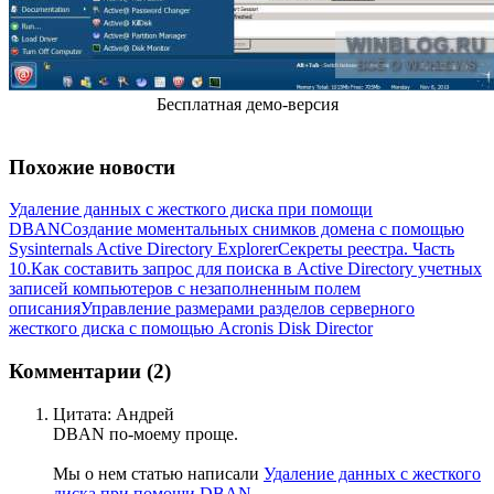
Бесплатная демо-версия
Похожие новости
Удаление данных с жесткого диска при помощи
DBAN
Создание моментальных снимков домена с помощью
Sysinternals Active Directory Explorer
Секреты реестра. Часть
10.
Как составить запрос для поиска в Active Directory учетных
записей компьютеров с незаполненным полем
описания
Управление размерами разделов серверного
жесткого диска с помощью Acronis Disk Director
Комментарии (2)
Цитата: Андрей
DBAN по-моему проще.
Мы о нем статью написали
Удаление данных с жесткого
диска при помощи DBAN