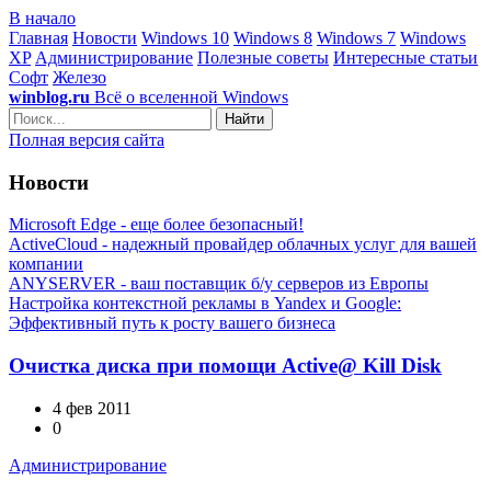
В начало
Главная
Новости
Windows 10
Windows 8
Windows 7
Windows
XP
Администрирование
Полезные советы
Интересные статьи
Софт
Железо
winblog.ru
Всё о вселенной Windows
Найти
Полная версия сайта
Новости
Microsoft Edge - еще более безопасный!
ActiveCloud - надежный провайдер облачных услуг для вашей
компании
ANYSERVER - ваш поставщик б/у серверов из Европы
Настройка контекстной рекламы в Yandex и Google:
Эффективный путь к росту вашего бизнеса
Очистка диска при помощи Active@ Kill Disk
4 фев 2011
0
Администрирование